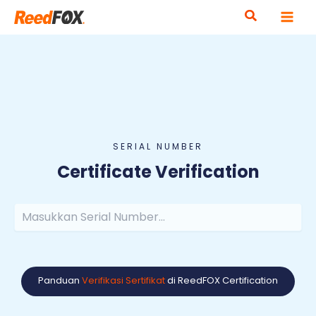
Skip
to
content
SERIAL NUMBER
Certificate Verification
Search
Panduan
Verifikasi Sertifikat
di ReedFOX Certification