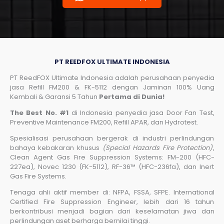
PT REEDFOX ULTIMATE INDONESIA
PT ReedFOX Ultimate Indonesia adalah perusahaan penyedia
jasa Refill FM200 & FK-5112 dengan Jaminan 100% Uang
Kembali & Garansi 5 Tahun
Pertama di Dunia!
The Best No. #1
di Indonesia penyedia jasa Door Fan Test,
Preventive Maintenance FM200, Refill APAR, dan Hydrotest.
Spesialisasi perusahaan bergerak di industri perlindungan
bahaya kebakaran khusus
(Special Hazards Fire Protection)
,
Clean Agent Gas Fire Suppression Systems: FM-200 (HFC-
227ea), Novec 1230 (FK-5112), RF-36™ (HFC-236fa), dan Inert
Gas Fire Systems.
Tenaga ahli aktif member di: NFPA, FSSA, SFPE. International
Certified Fire Suppression Engineer, lebih dari 16 tahun
berkontribusi menjadi bagian dari keselamatan jiwa dan
perlindungan aset berharga bernilai tinggi.